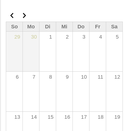
Seitennummerierung
Zurück
Weiter
So
Mo
Di
Mi
Do
Fr
Sa
29
30
1
2
3
4
5
6
7
8
9
10
11
12
13
14
15
16
17
18
19