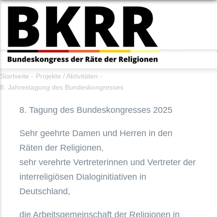
Direkt
zum
Inhalt
Startseite
-
Projekte / Aktivitäten
-
8. Jahrestagung des Bundeskongresses
8. Tagung des Bundeskongresses 2025
Sehr geehrte Damen und Herren in den
Räten der Religionen,
sehr verehrte Vertreterinnen und Vertreter der
interreligiösen Dialoginitiativen in
Deutschland,
die Arbeitsgemeinschaft der Religionen in